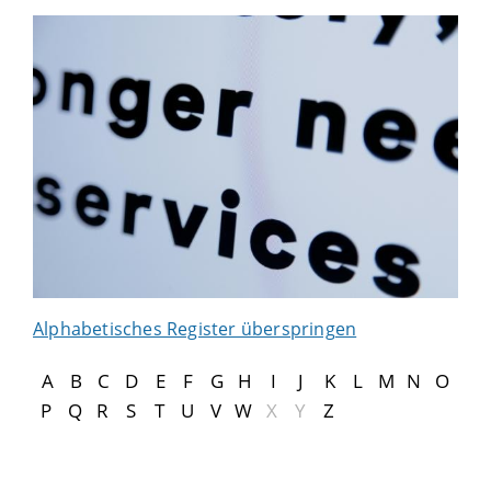
Alphabetisches Register überspringen
A
B
C
D
E
F
G
H
I
J
K
L
M
N
O
P
Q
R
S
T
U
V
W
X
Y
Z