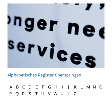
Alphabetisches Register überspringen
A
B
C
D
E
F
G
H
I
J
K
L
M
N
O
P
Q
R
S
T
U
V
W
X
Y
Z