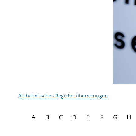
Alphabetisches Register überspringen
A
B
C
D
E
F
G
H