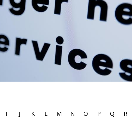
I
J
K
L
M
N
O
P
Q
R