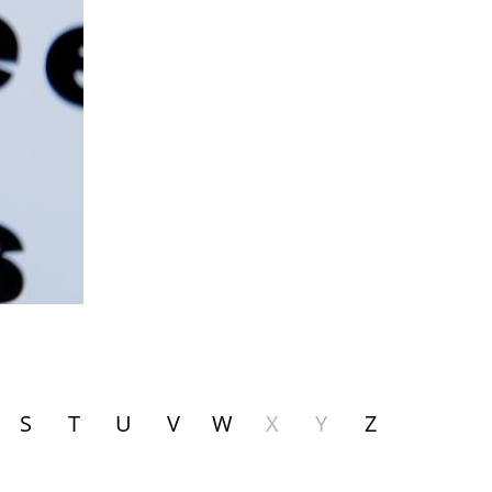
S
T
U
V
W
X
Y
Z