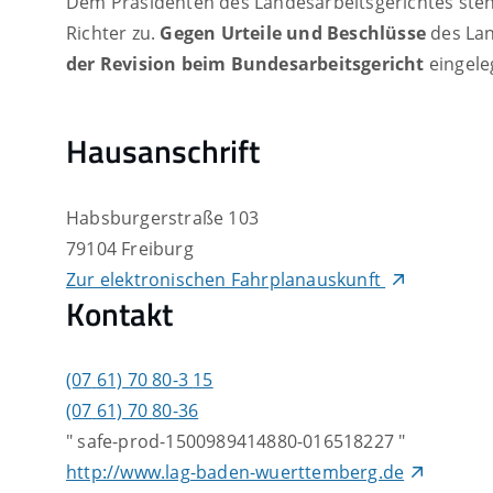
Dem Präsidenten des Landesarbeitsgerichtes ste
Richter zu.
Gegen Urteile und Beschlüsse
des Lan
der Revision
beim Bundesarbeitsgericht
eingele
Hausanschrift
Habsburgerstraße 103
79104
Freiburg
Zur elektronischen Fahrplanauskunft
Kontakt
(07
61) 70
80-3
15
(07
61) 70
80-36
" safe-prod-1500989414880-016518227 "
http://www.lag-baden-wuerttemberg.de