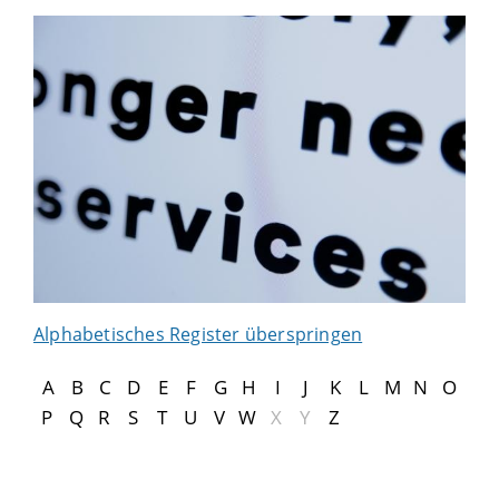
Alphabetisches Register überspringen
A
B
C
D
E
F
G
H
I
J
K
L
M
N
O
P
Q
R
S
T
U
V
W
X
Y
Z