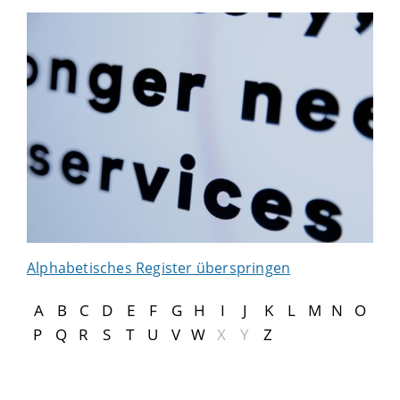
Alphabetisches Register überspringen
A
B
C
D
E
F
G
H
I
J
K
L
M
N
O
P
Q
R
S
T
U
V
W
X
Y
Z