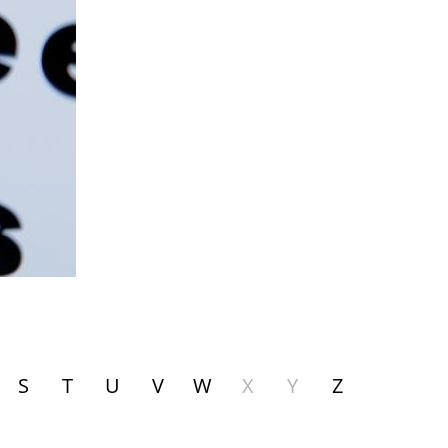
S
T
U
V
W
X
Y
Z