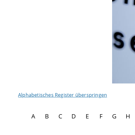
Alphabetisches Register überspringen
A
B
C
D
E
F
G
H