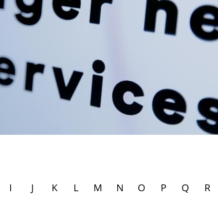
I
J
K
L
M
N
O
P
Q
R