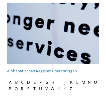
Alphabetisches Register überspringen
A
B
C
D
E
F
G
H
I
J
K
L
M
N
O
P
Q
R
S
T
U
V
W
X
Y
Z