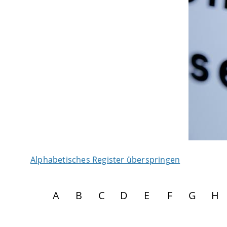
Alphabetisches Register überspringen
A
B
C
D
E
F
G
H