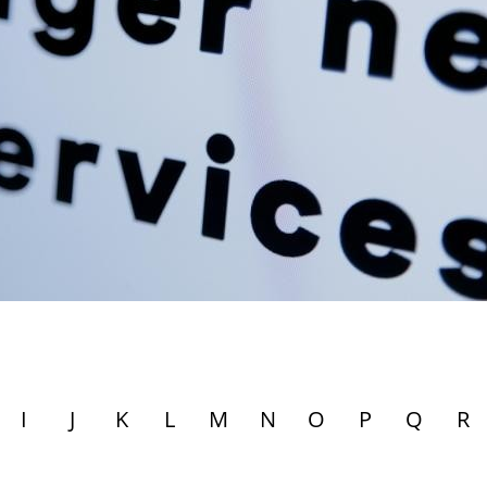
I
J
K
L
M
N
O
P
Q
R