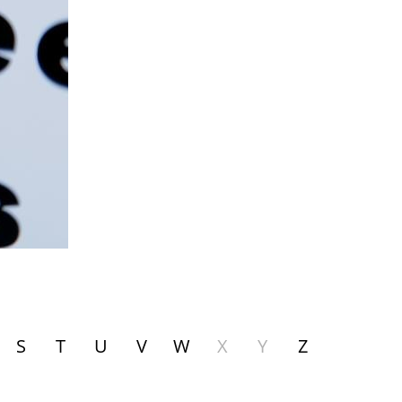
S
T
U
V
W
X
Y
Z