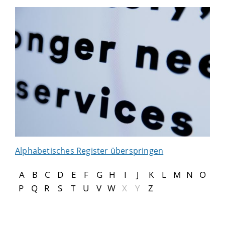
Alphabetisches Register überspringen
A
B
C
D
E
F
G
H
I
J
K
L
M
N
O
P
Q
R
S
T
U
V
W
X
Y
Z