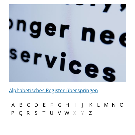
Alphabetisches Register überspringen
A
B
C
D
E
F
G
H
I
J
K
L
M
N
O
P
Q
R
S
T
U
V
W
X
Y
Z