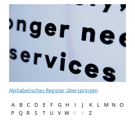
Alphabetisches Register überspringen
A
B
C
D
E
F
G
H
I
J
K
L
M
N
O
P
Q
R
S
T
U
V
W
X
Y
Z