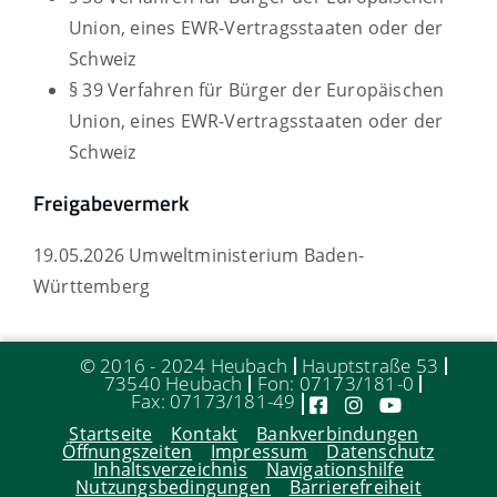
Union, eines EWR-Vertragsstaaten oder der
Schweiz
§ 39 Verfahren für Bürger der Europäischen
Union, eines EWR-Vertragsstaaten oder der
Schweiz
Freigabevermerk
19.05.2026 Umweltministerium Baden-
Württemberg
© 2016 - 2024 Heubach
Hauptstraße 53
73540 Heubach
Fon: 07173/181-0
Fax: 07173/181-49
Startseite
Kontakt
Bankverbindungen
Öffnungszeiten
Impressum
Datenschutz
Inhaltsverzeichnis
Navigationshilfe
Nutzungsbedingungen
Barrierefreiheit