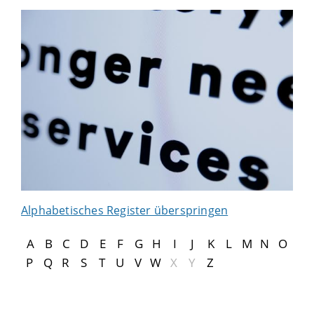
Alphabetisches Register überspringen
A
B
C
D
E
F
G
H
I
J
K
L
M
N
O
P
Q
R
S
T
U
V
W
X
Y
Z