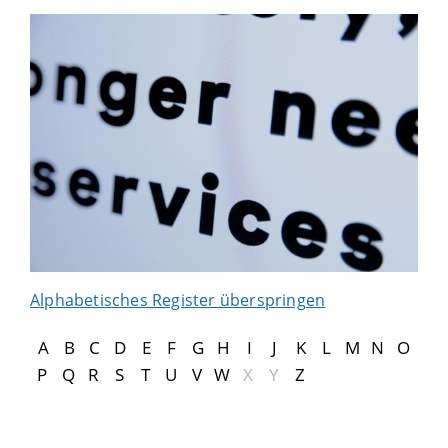
Alphabetisches Register überspringen
A
B
C
D
E
F
G
H
I
J
K
L
M
N
O
P
Q
R
S
T
U
V
W
X
Y
Z