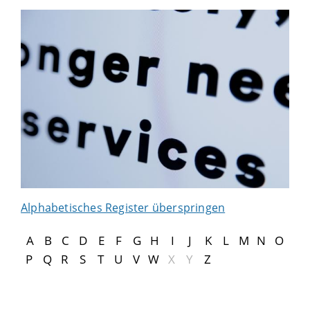
Alphabetisches Register überspringen
A
B
C
D
E
F
G
H
I
J
K
L
M
N
O
P
Q
R
S
T
U
V
W
X
Y
Z