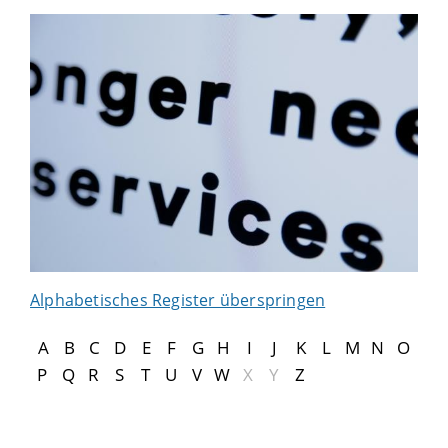
Alphabetisches Register überspringen
A
B
C
D
E
F
G
H
I
J
K
L
M
N
O
P
Q
R
S
T
U
V
W
X
Y
Z