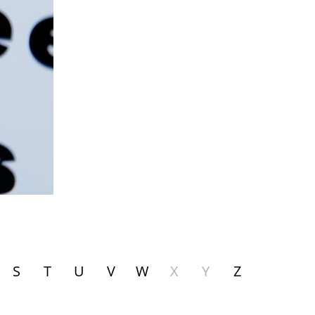
S
T
U
V
W
X
Y
Z