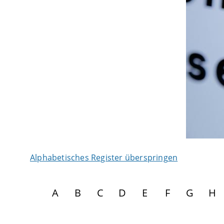
Alphabetisches Register überspringen
A
B
C
D
E
F
G
H