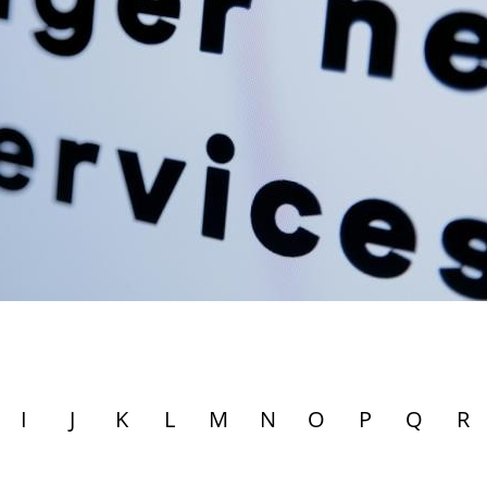
I
J
K
L
M
N
O
P
Q
R