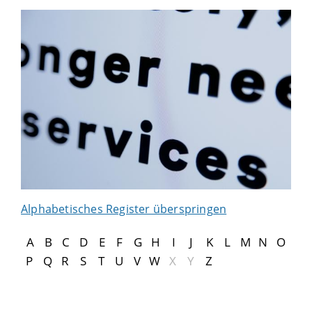
Alphabetisches Register überspringen
A
B
C
D
E
F
G
H
I
J
K
L
M
N
O
P
Q
R
S
T
U
V
W
X
Y
Z