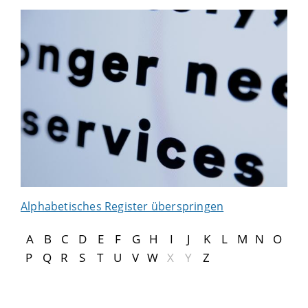
Alphabetisches Register überspringen
A
B
C
D
E
F
G
H
I
J
K
L
M
N
O
P
Q
R
S
T
U
V
W
X
Y
Z