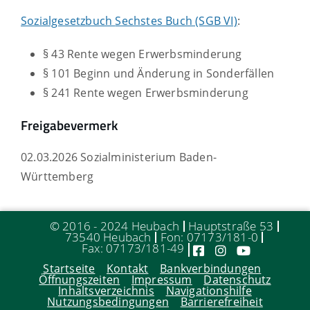
Sozialgesetzbuch
Sechstes Buch
(SGB VI)
:
§ 43 Rente wegen Erwerbsminderung
§ 101 Beginn und Änderung in Sonderfällen
§ 241 Rente wegen Erwerbsminderung
Freigabevermerk
02.03.2026
Sozialministerium Baden-
Württemberg
© 2016 - 2024 Heubach
Hauptstraße 53
73540 Heubach
Fon: 07173/181-0
Fax: 07173/181-49
Startseite
Kontakt
Bankverbindungen
Öffnungszeiten
Impressum
Datenschutz
Inhaltsverzeichnis
Navigationshilfe
Nutzungsbedingungen
Barrierefreiheit