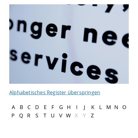
Alphabetisches Register überspringen
A
B
C
D
E
F
G
H
I
J
K
L
M
N
O
P
Q
R
S
T
U
V
W
X
Y
Z