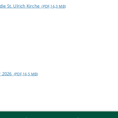
ie St. Ulrich Kirche
(PDF,16,3
MB
)
r 2026
(PDF,16,5
MB
)