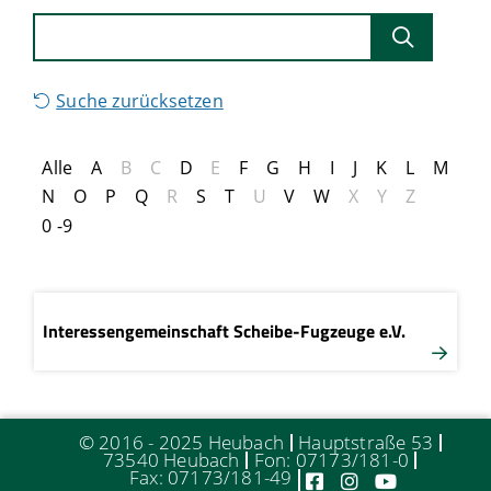
Suche zurücksetzen
Alle
A
B
C
D
E
F
G
H
I
J
K
L
M
N
O
P
Q
R
S
T
U
V
W
X
Y
Z
0 -9
Interessengemeinschaft Scheibe-Fugzeuge e.V.
© 2016 - 2025 Heubach
Hauptstraße 53
73540 Heubach
Fon: 07173/181-0
Fax: 07173/181-49