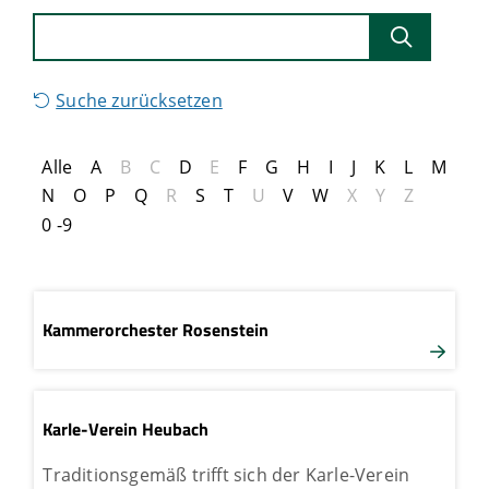
Suche zurücksetzen
Alle
A
B
C
D
E
F
G
H
I
J
K
L
M
N
O
P
Q
R
S
T
U
V
W
X
Y
Z
0 -9
Kammerorchester Rosenstein
Karle-Verein Heubach
Traditionsgemäß trifft sich der Karle-Verein