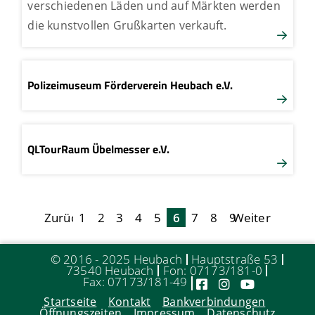
verschiedenen Läden und auf Märkten werden
die kunstvollen Grußkarten verkauft.
Polizeimuseum Förderverein Heubach e.V.
QLTourRaum Übelmesser e.V.
Zurück
1
2
3
4
5
6
7
8
9
Weiter
© 2016 - 2025 Heubach
Hauptstraße 53
73540 Heubach
Fon: 07173/181-0
Fax: 07173/181-49
Startseite
Kontakt
Bankverbindungen
Öffnungszeiten
Impressum
Datenschutz