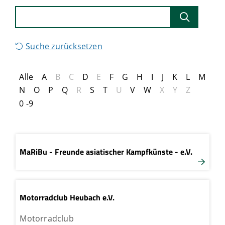
Suche zurücksetzen
Alle
A
B
C
D
E
F
G
H
I
J
K
L
M
N
O
P
Q
R
S
T
U
V
W
X
Y
Z
0 -9
MaRiBu - Freunde asiatischer Kampfkünste - e.V.
Motorradclub Heubach e.V.
Motorradclub