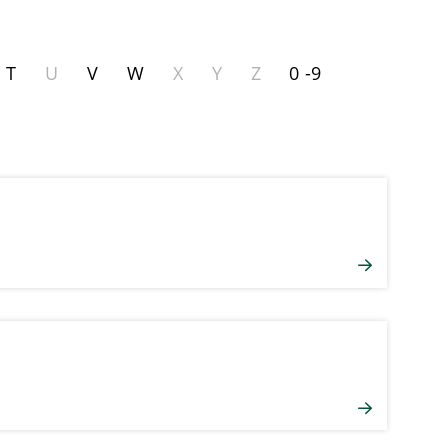
T
U
V
W
X
Y
Z
0 -9