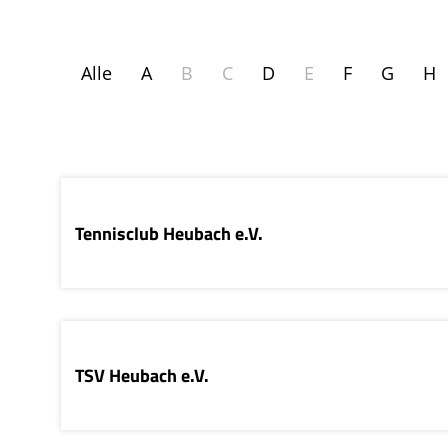
Alle
A
B
C
D
E
F
G
H
Tennisclub Heubach e.V.
TSV Heubach e.V.