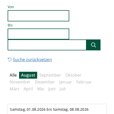
Von
Bis
Suche zurücksetzen
Alle
August
September
Oktober
November
Dezember
Januar
Februar
März
April
Mai
Juni
Juli
Samstag, 01.08.2026 bis Samstag, 08.08.2026