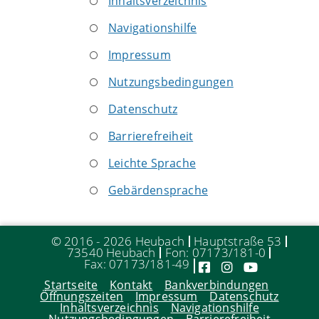
Inhaltsverzeichnis
Navigationshilfe
Impressum
Nutzungsbedingungen
Datenschutz
Barrierefreiheit
Leichte Sprache
Gebärdensprache
© 2016 - 2026 Heubach
Hauptstraße 53
73540 Heubach
Fon: 07173/181-0
Fax: 07173/181-49
Startseite
Kontakt
Bankverbindungen
Öffnungszeiten
Impressum
Datenschutz
Inhaltsverzeichnis
Navigationshilfe
Nutzungsbedingungen
Barrierefreiheit