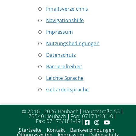
Inhaltsverzeichnis
Navigationshilfe
Impressum
Nutzungsbedingungen
Datenschutz
Barrierefreiheit
Leichte Sprache
Gebärdensprache
© 2016 - 2026 Heubach
Hauptstraße 53
73540 Heubach
Fon: 07173/181-0
Fax: 07173/181-49
Startseite
Kontakt
Bankverbindungen
Öffnungszeiten
Impressum
Datenschutz