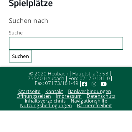
Spielplätze
Suchen nach
Suche
© 2020 Heubach
Hauptstraße 53
73540 Heubach
Fon: 07173/181-0
Fax: 07173/181-49
Startseite
Kontakt
Bankverbindungen
Öffnungszeiten
Impressum
Datenschutz
Inhaltsverzeichnis
Navigationshilfe
Nutzungsbedingungen
Barrierefreiheit