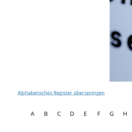
Alphabetisches Register überspringen
A
B
C
D
E
F
G
H