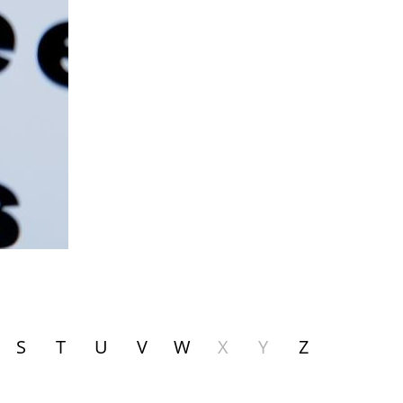
S
T
U
V
W
X
Y
Z