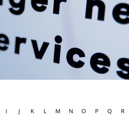
I
J
K
L
M
N
O
P
Q
R