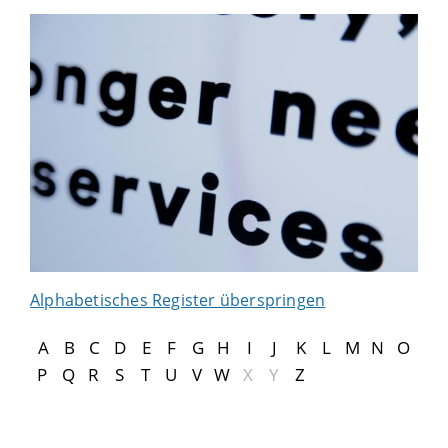
Alphabetisches Register überspringen
A
B
C
D
E
F
G
H
I
J
K
L
M
N
O
P
Q
R
S
T
U
V
W
X
Y
Z