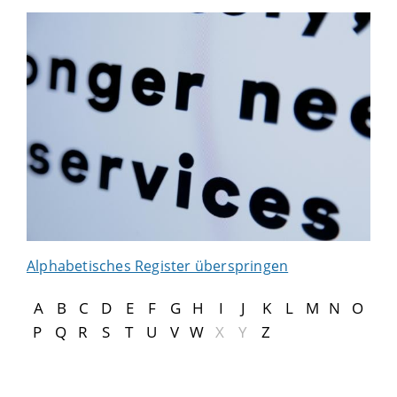
Alphabetisches Register überspringen
A
B
C
D
E
F
G
H
I
J
K
L
M
N
O
P
Q
R
S
T
U
V
W
X
Y
Z