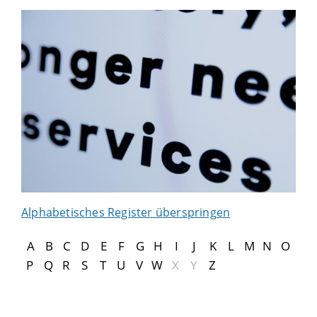
Alphabetisches Register überspringen
A
B
C
D
E
F
G
H
I
J
K
L
M
N
O
P
Q
R
S
T
U
V
W
X
Y
Z