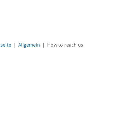
tseite
Allgemein
How to reach us