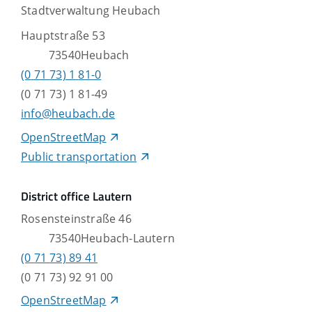
Stadtverwaltung Heubach
Hauptstraße 53
73540
Heubach
(0
71
73) 1
81-0
(0
71
73) 1
81-49
info@heubach.de
OpenStreetMap
Public transportation
District office Lautern
Rosensteinstraße 46
73540
Heubach-Lautern
(0
71
73) 89
41
(0
71
73) 92
91
00
OpenStreetMap