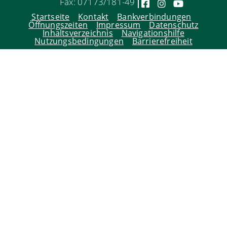
Fax: 07173/181-49
Startseite
Kontakt
Bankverbindungen
Öffnungszeiten
Impressum
Datenschutz
Inhaltsverzeichnis
Navigationshilfe
Nutzungsbedingungen
Barrierefreiheit