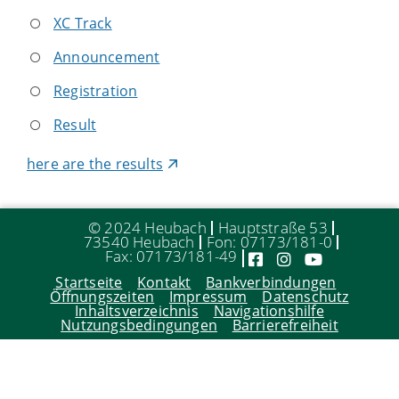
XC Track
Announcement
Registration
Result
here are the results
© 2024 Heubach
Hauptstraße 53
73540 Heubach
Fon: 07173/181-0
Fax: 07173/181-49
Startseite
Kontakt
Bankverbindungen
Öffnungszeiten
Impressum
Datenschutz
Inhaltsverzeichnis
Navigationshilfe
Nutzungsbedingungen
Barrierefreiheit