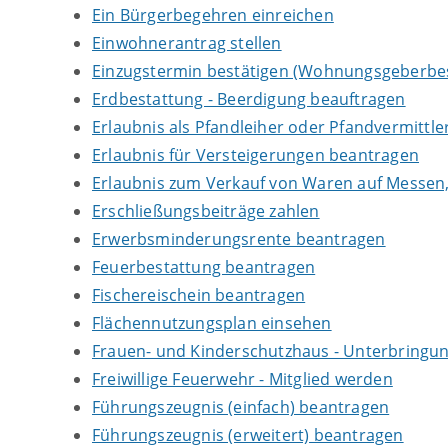
Ein Bürgerbegehren einreichen
Einwohnerantrag stellen
Einzugstermin bestätigen (Wohnungsgeberbe
Erdbestattung - Beerdigung beauftragen
Erlaubnis als Pfandleiher oder Pfandvermittl
Erlaubnis für Versteigerungen beantragen
Erlaubnis zum Verkauf von Waren auf Messen
Erschließungsbeiträge zahlen
Erwerbsminderungsrente beantragen
Feuerbestattung beantragen
Fischereischein beantragen
Flächennutzungsplan einsehen
Frauen- und Kinderschutzhaus - Unterbringu
Freiwillige Feuerwehr - Mitglied werden
Führungszeugnis (einfach) beantragen
Führungszeugnis (erweitert) beantragen