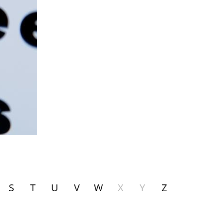
S
T
U
V
W
X
Y
Z