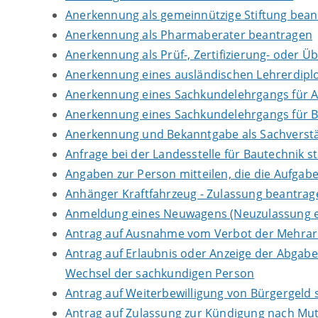
Anerkennung als gemeinnützige Stiftung bea
Anerkennung als Pharmaberater beantragen
Anerkennung als Prüf-, Zertifizierung- oder 
Anerkennung eines ausländischen Lehrerdip
Anerkennung eines Sachkundelehrgangs für 
Anerkennung eines Sachkundelehrgangs für B
Anerkennung und Bekanntgabe als Sachverstä
Anfrage bei der Landesstelle für Bautechnik st
Angaben zur Person mitteilen, die die Aufga
Anhänger Kraftfahrzeug - Zulassung beantrag
Anmeldung eines Neuwagens (Neuzulassung e
Antrag auf Ausnahme vom Verbot der Mehrarbe
Antrag auf Erlaubnis oder Anzeige der Abgab
Wechsel der sachkundigen Person
Antrag auf Weiterbewilligung von Bürgergeld s
Antrag auf Zulassung zur Kündigung nach Mut