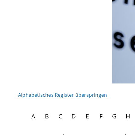
Alphabetisches Register überspringen
A
B
C
D
E
F
G
H