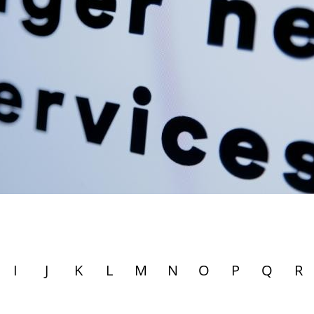
I
J
K
L
M
N
O
P
Q
R