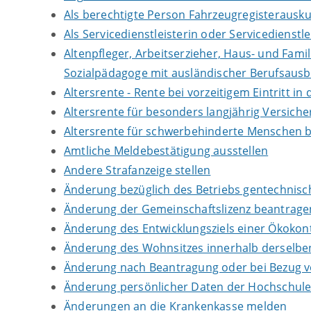
Als berechtigte Person Fahrzeugregisterausku
Als Servicedienstleisterin oder Servicedienst
Altenpfleger, Arbeitserzieher, Haus- und Fami
Sozialpädagoge mit ausländischer Berufsausb
Altersrente - Rente bei vorzeitigem Eintritt 
Altersrente für besonders langjährig Versich
Altersrente für schwerbehinderte Menschen 
Amtliche Meldebestätigung ausstellen
Andere Strafanzeige stellen
Änderung bezüglich des Betriebs gentechnisch
Änderung der Gemeinschaftslizenz beantrage
Änderung des Entwicklungsziels einer Ökok
Änderung des Wohnsitzes innerhalb derselb
Änderung nach Beantragung oder bei Bezug vo
Änderung persönlicher Daten der Hochschule 
Änderungen an die Krankenkasse melden