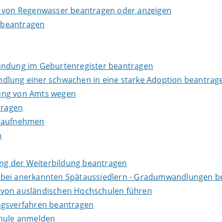
g von Regenwasser beantragen oder anzeigen
 beantragen
kundung im Geburtenregister beantragen
dlung einer schwachen in eine starke Adoption beantrag
dung von Amts wegen
tragen
s aufnehmen
n
ng der Weiterbildung beantragen
 bei anerkannten Spätaussiedlern - Gradumwandlungen b
 von ausländischen Hochschulen führen
ngsverfahren beantragen
chule anmelden