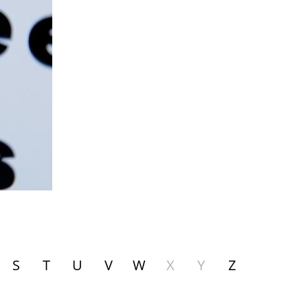
S
T
U
V
W
X
Y
Z