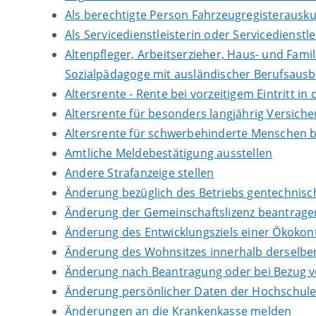
Als berechtigte Person Fahrzeugregisterausku
Als Servicedienstleisterin oder Servicedienst
Altenpfleger, Arbeitserzieher, Haus- und Fami
Sozialpädagoge mit ausländischer Berufsausb
Altersrente - Rente bei vorzeitigem Eintritt 
Altersrente für besonders langjährig Versich
Altersrente für schwerbehinderte Menschen 
Amtliche Meldebestätigung ausstellen
Andere Strafanzeige stellen
Änderung bezüglich des Betriebs gentechnisch
Änderung der Gemeinschaftslizenz beantrage
Änderung des Entwicklungsziels einer Ökok
Änderung des Wohnsitzes innerhalb derselb
Änderung nach Beantragung oder bei Bezug vo
Änderung persönlicher Daten der Hochschule 
Änderungen an die Krankenkasse melden