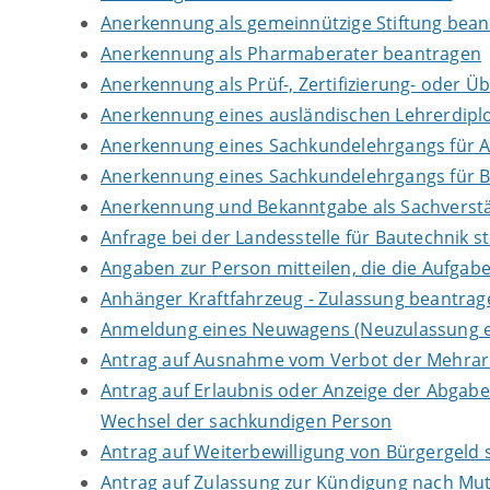
Anerkennung als gemeinnützige Stiftung bea
Anerkennung als Pharmaberater beantragen
Anerkennung als Prüf-, Zertifizierung- oder 
Anerkennung eines ausländischen Lehrerdip
Anerkennung eines Sachkundelehrgangs für 
Anerkennung eines Sachkundelehrgangs für B
Anerkennung und Bekanntgabe als Sachverstä
Anfrage bei der Landesstelle für Bautechnik st
Angaben zur Person mitteilen, die die Aufga
Anhänger Kraftfahrzeug - Zulassung beantrag
Anmeldung eines Neuwagens (Neuzulassung e
Antrag auf Ausnahme vom Verbot der Mehrarbe
Antrag auf Erlaubnis oder Anzeige der Abgab
Wechsel der sachkundigen Person
Antrag auf Weiterbewilligung von Bürgergeld s
Antrag auf Zulassung zur Kündigung nach Mut