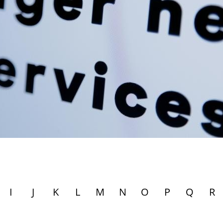
I
J
K
L
M
N
O
P
Q
R