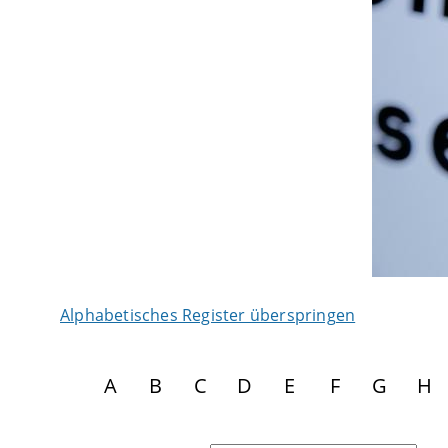
Alphabetisches Register überspringen
A
B
C
D
E
F
G
H