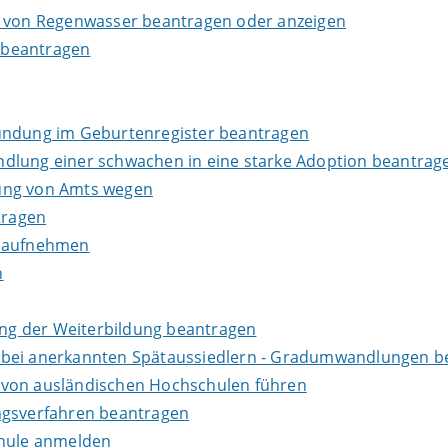
g von Regenwasser beantragen oder anzeigen
 beantragen
kundung im Geburtenregister beantragen
dlung einer schwachen in eine starke Adoption beantrag
dung von Amts wegen
tragen
s aufnehmen
n
ng der Weiterbildung beantragen
 bei anerkannten Spätaussiedlern - Gradumwandlungen b
 von ausländischen Hochschulen führen
ngsverfahren beantragen
chule anmelden