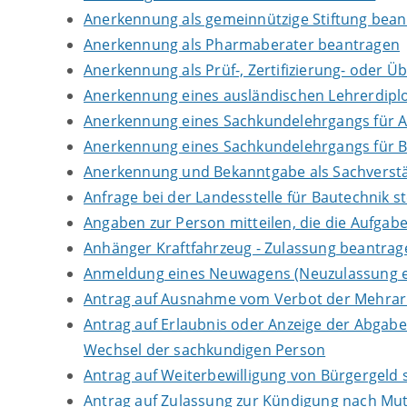
Anerkennung als gemeinnützige Stiftung bea
Anerkennung als Pharmaberater beantragen
Anerkennung als Prüf-, Zertifizierung- oder 
Anerkennung eines ausländischen Lehrerdip
Anerkennung eines Sachkundelehrgangs für 
Anerkennung eines Sachkundelehrgangs für B
Anerkennung und Bekanntgabe als Sachverstä
Anfrage bei der Landesstelle für Bautechnik st
Angaben zur Person mitteilen, die die Aufga
Anhänger Kraftfahrzeug - Zulassung beantrag
Anmeldung eines Neuwagens (Neuzulassung e
Antrag auf Ausnahme vom Verbot der Mehrarbe
Antrag auf Erlaubnis oder Anzeige der Abgab
Wechsel der sachkundigen Person
Antrag auf Weiterbewilligung von Bürgergeld s
Antrag auf Zulassung zur Kündigung nach Mut