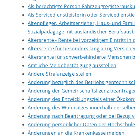
Als berechtigte Person Fahrzeugregisterausku
Als Servicedienstleisterin oder Servicedienst
Altenpfleger, Arbeitserzieher, Haus- und Fami
Sozialpädagoge mit ausländischer Berufsausb
Altersrente - Rente bei vorzeitigem Eintritt 
Altersrente für besonders langjährig Versich
Altersrente für schwerbehinderte Menschen 
Amtliche Meldebestätigung ausstellen
Andere Strafanzeige stellen
Änderung bezüglich des Betriebs gentechnisch
Änderung der Gemeinschaftslizenz beantrage
Änderung des Entwicklungsziels einer Ökok
Änderung des Wohnsitzes innerhalb derselb
Änderung nach Beantragung oder bei Bezug vo
Änderung persönlicher Daten der Hochschule 
Änderungen an die Krankenkasse melden