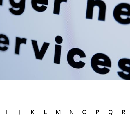
I
J
K
L
M
N
O
P
Q
R