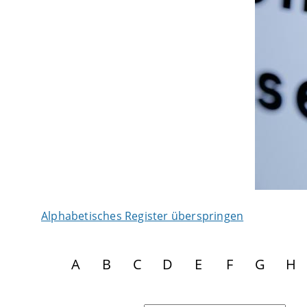
Alphabetisches Register überspringen
A
B
C
D
E
F
G
H