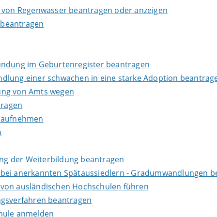
g von Regenwasser beantragen oder anzeigen
 beantragen
kundung im Geburtenregister beantragen
dlung einer schwachen in eine starke Adoption beantrag
dung von Amts wegen
tragen
s aufnehmen
n
ng der Weiterbildung beantragen
 bei anerkannten Spätaussiedlern - Gradumwandlungen b
 von ausländischen Hochschulen führen
ngsverfahren beantragen
chule anmelden