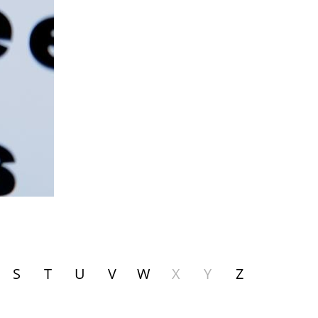
S
T
U
V
W
X
Y
Z