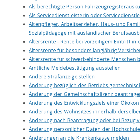
Als berechtigte Person Fahrzeugregisterausku
Als Servicedienstleisterin oder Servicedienst
Altenpfleger, Arbeitserzieher, Haus- und Fami
Sozialpädagoge mit ausländischer Berufsausb
Altersrente - Rente bei vorzeitigem Eintritt 
Altersrente für besonders langjährig Versich
Altersrente für schwerbehinderte Menschen 
Amtliche Meldebestätigung ausstellen
Andere Strafanzeige stellen
Änderung bezüglich des Betriebs gentechnisch
Änderung der Gemeinschaftslizenz beantrage
Änderung des Entwicklungsziels einer Ökok
Änderung des Wohnsitzes innerhalb derselb
Änderung nach Beantragung oder bei Bezug vo
Änderung persönlicher Daten der Hochschule 
Änderungen an die Krankenkasse melden