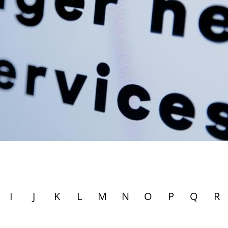
I
J
K
L
M
N
O
P
Q
R