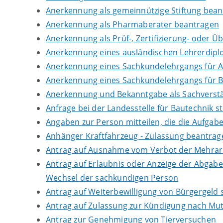
Anerkennung als gemeinnützige Stiftung bea
Anerkennung als Pharmaberater beantragen
Anerkennung als Prüf-, Zertifizierung- oder 
Anerkennung eines ausländischen Lehrerdip
Anerkennung eines Sachkundelehrgangs für 
Anerkennung eines Sachkundelehrgangs für B
Anerkennung und Bekanntgabe als Sachverstä
Anfrage bei der Landesstelle für Bautechnik st
Angaben zur Person mitteilen, die die Aufga
Anhänger Kraftfahrzeug - Zulassung beantrag
Antrag auf Ausnahme vom Verbot der Mehrarbe
Antrag auf Erlaubnis oder Anzeige der Abgab
Wechsel der sachkundigen Person
Antrag auf Weiterbewilligung von Bürgergeld s
Antrag auf Zulassung zur Kündigung nach Mut
Antrag zur Genehmigung von Tierversuchen