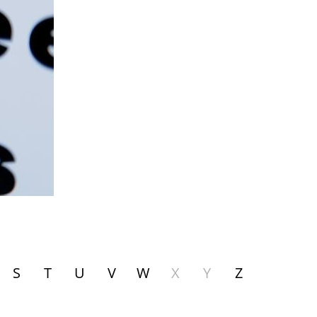
S
T
U
V
W
X
Y
Z