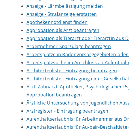
Anzeige - Lärmbelästigung melden
Anzeige - Strafanzeige erstatten
Apothekennotdienst finden
Approbation als Arzt beantragen
Approbation als Tierarzt oder Tierärztin aus 
Arbeitnehmer-Sparzulage beantragen
Arbeitsplätze in Radonvorsorgegebieten ode
Arbeitsplatzsuche im Anschluss an Aufenthal
Architektenliste - Eintragung beantragen
Architektenliste - Eintragung einer Gesellsch
Arzt, Zahnarzt, Apotheker, Psychologischer P
Approbation beantragen
Ärztliche Untersuchung von jugendlichen Aus
Arztregister - Eintragung beantragen
Aufenthaltserlaubnis für Arbeitnehmer aus Dr
Aufenthaltserlaubnis für Au-pair-Beschäftigt