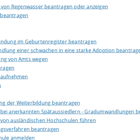
g von Regenwasser beantragen oder anzeigen
 beantragen
kundung im Geburtenregister beantragen
dlung einer schwachen in eine starke Adoption beantrag
dung von Amts wegen
tragen
s aufnehmen
n
ng der Weiterbildung beantragen
 bei anerkannten Spätaussiedlern - Gradumwandlungen b
 von ausländischen Hochschulen führen
ngsverfahren beantragen
chule anmelden