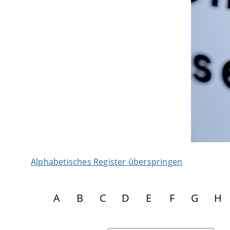
Alphabetisches Register überspringen
A
B
C
D
E
F
G
H