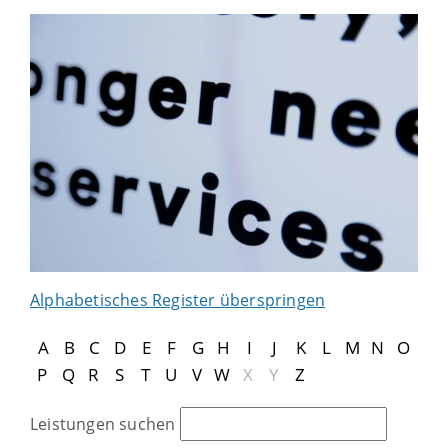
Alphabetisches Register überspringen
A
B
C
D
E
F
G
H
I
J
K
L
M
N
O
P
Q
R
S
T
U
V
W
X
Y
Z
Leistungen suchen