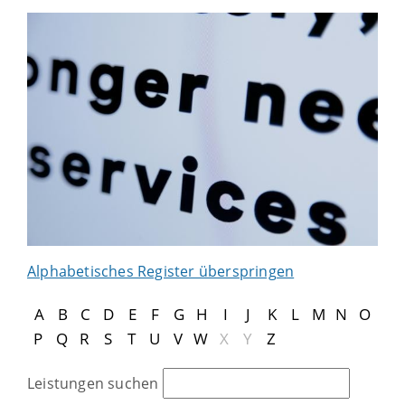
Alphabetisches Register überspringen
A
B
C
D
E
F
G
H
I
J
K
L
M
N
O
P
Q
R
S
T
U
V
W
X
Y
Z
Leistungen suchen