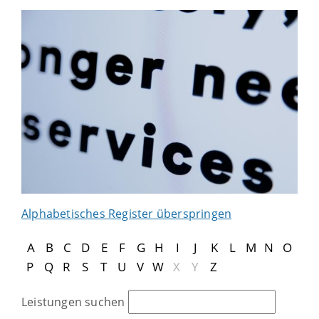
Alphabetisches Register überspringen
A
B
C
D
E
F
G
H
I
J
K
L
M
N
O
P
Q
R
S
T
U
V
W
X
Y
Z
Leistungen suchen