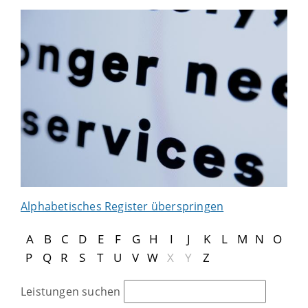
Alphabetisches Register überspringen
A
B
C
D
E
F
G
H
I
J
K
L
M
N
O
P
Q
R
S
T
U
V
W
X
Y
Z
Leistungen suchen