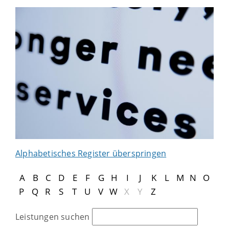
Alphabetisches Register überspringen
A
B
C
D
E
F
G
H
I
J
K
L
M
N
O
P
Q
R
S
T
U
V
W
X
Y
Z
Leistungen suchen