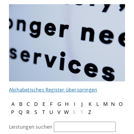
Alphabetisches Register überspringen
A
B
C
D
E
F
G
H
I
J
K
L
M
N
O
P
Q
R
S
T
U
V
W
X
Y
Z
Leistungen suchen