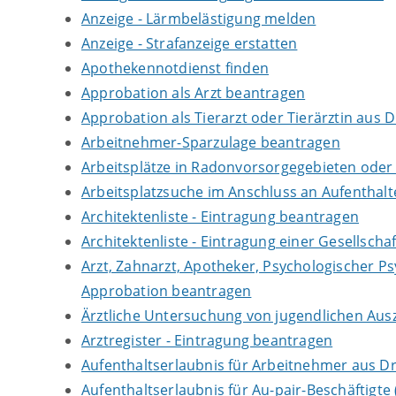
Anzeige - Lärmbelästigung melden
Anzeige - Strafanzeige erstatten
Apothekennotdienst finden
Approbation als Arzt beantragen
Approbation als Tierarzt oder Tierärztin aus 
Arbeitnehmer-Sparzulage beantragen
Arbeitsplätze in Radonvorsorgegebieten ode
Arbeitsplatzsuche im Anschluss an Aufenthal
Architektenliste - Eintragung beantragen
Architektenliste - Eintragung einer Gesellsch
Arzt, Zahnarzt, Apotheker, Psychologischer P
Approbation beantragen
Ärztliche Untersuchung von jugendlichen Aus
Arztregister - Eintragung beantragen
Aufenthaltserlaubnis für Arbeitnehmer aus Dr
Aufenthaltserlaubnis für Au-pair-Beschäftigt