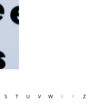
S
T
U
V
W
X
Y
Z