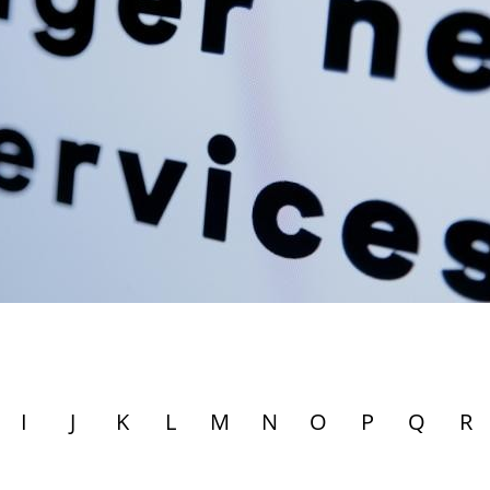
I
J
K
L
M
N
O
P
Q
R