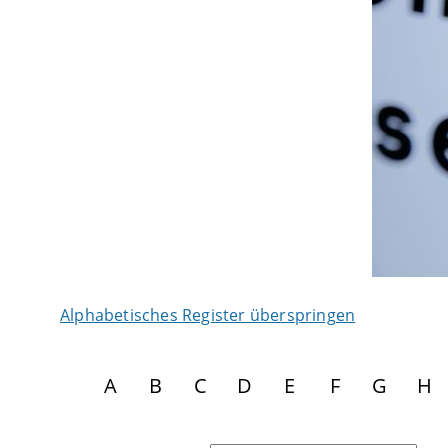
Alphabetisches Register überspringen
A
B
C
D
E
F
G
H