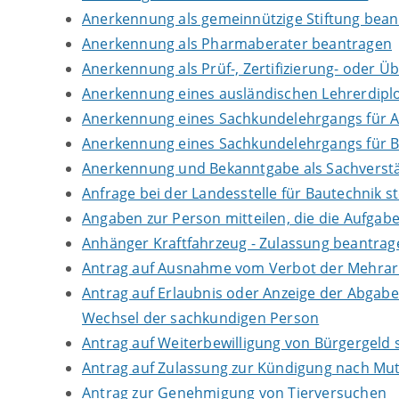
Anerkennung als gemeinnützige Stiftung bea
Anerkennung als Pharmaberater beantragen
Anerkennung als Prüf-, Zertifizierung- oder 
Anerkennung eines ausländischen Lehrerdip
Anerkennung eines Sachkundelehrgangs für 
Anerkennung eines Sachkundelehrgangs für B
Anerkennung und Bekanntgabe als Sachverstä
Anfrage bei der Landesstelle für Bautechnik st
Angaben zur Person mitteilen, die die Aufga
Anhänger Kraftfahrzeug - Zulassung beantrag
Antrag auf Ausnahme vom Verbot der Mehrarbe
Antrag auf Erlaubnis oder Anzeige der Abgab
Wechsel der sachkundigen Person
Antrag auf Weiterbewilligung von Bürgergeld s
Antrag auf Zulassung zur Kündigung nach Mut
Antrag zur Genehmigung von Tierversuchen