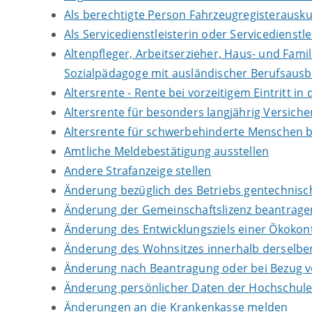
Als berechtigte Person Fahrzeugregisterausku
Als Servicedienstleisterin oder Servicedienst
Altenpfleger, Arbeitserzieher, Haus- und Fami
Sozialpädagoge mit ausländischer Berufsausb
Altersrente - Rente bei vorzeitigem Eintritt 
Altersrente für besonders langjährig Versich
Altersrente für schwerbehinderte Menschen 
Amtliche Meldebestätigung ausstellen
Andere Strafanzeige stellen
Änderung bezüglich des Betriebs gentechnisch
Änderung der Gemeinschaftslizenz beantrage
Änderung des Entwicklungsziels einer Ökok
Änderung des Wohnsitzes innerhalb derselb
Änderung nach Beantragung oder bei Bezug vo
Änderung persönlicher Daten der Hochschule 
Änderungen an die Krankenkasse melden