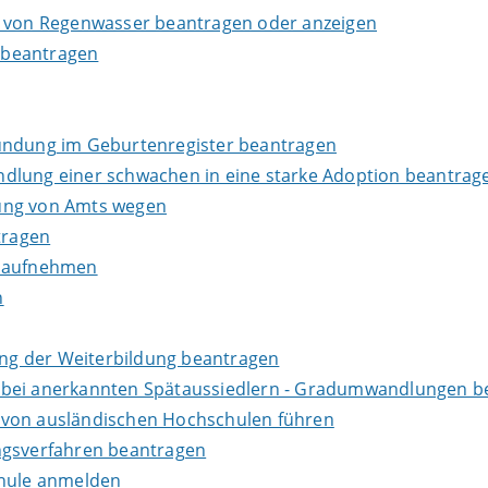
g von Regenwasser beantragen oder anzeigen
 beantragen
kundung im Geburtenregister beantragen
dlung einer schwachen in eine starke Adoption beantrag
dung von Amts wegen
tragen
s aufnehmen
n
ng der Weiterbildung beantragen
 bei anerkannten Spätaussiedlern - Gradumwandlungen b
 von ausländischen Hochschulen führen
ngsverfahren beantragen
chule anmelden