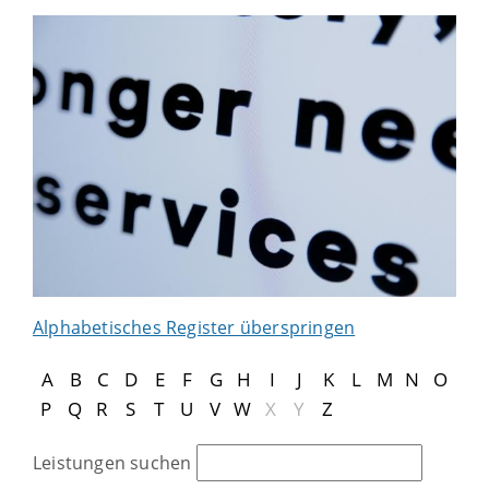
Alphabetisches Register überspringen
A
B
C
D
E
F
G
H
I
J
K
L
M
N
O
P
Q
R
S
T
U
V
W
X
Y
Z
Leistungen suchen